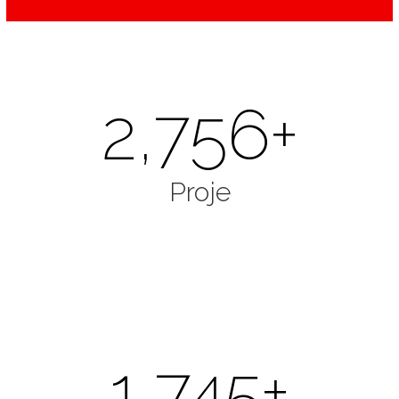
2,756
+
Proje
1,745
+